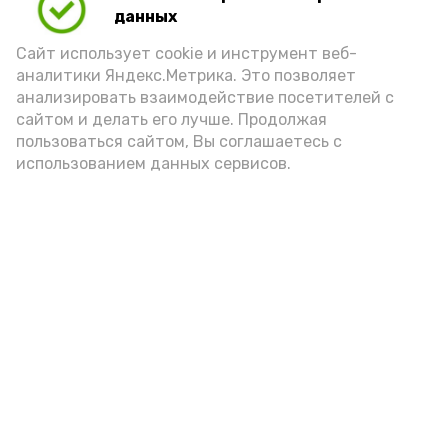
данных
Сайт использует cookie и инструмент веб-
аналитики Яндекс.Метрика. Это позволяет
анализировать взаимодействие посетителей с
А24 в MAX
А24 в Вконтакте
А2
сайтом и делать его лучше. Продолжая
пользоваться сайтом, Вы соглашаетесь с
использованием данных сервисов.
В Наримановском районе
отметили День светофора