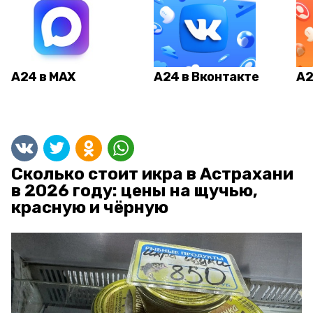
А24 в MAX
А24 в Вконтакте
А2
Сколько стоит икра в Астрахани
в 2026 году: цены на щучью,
красную и чёрную