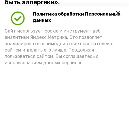
быть аллергики».
Политика обработки Персональных
Для взрослого человека безопасной
данных
порцией икры считается 30-50 граммов
(2-3 ложки). При этом следует обратить
Сайт использует cookie и инструмент веб-
аналитики Яндекс.Метрика. Это позволяет
внимание на хлеб, с которым она
анализировать взаимодействие посетителей с
подаётся: лучше выбирать
сайтом и делать его лучше. Продолжая
цельнозерновой, с мукой грубого
пользоваться сайтом, Вы соглашаетесь с
использованием данных сервисов.
помола. Есть икру следует в первой
половине дня. Кстати, полезнее для
здоровья сопроводить такой бутерброд
сочными овощами, свежей зеленью и
отварным яйцом.