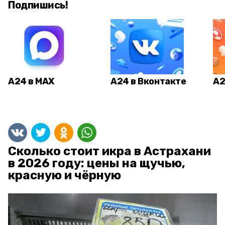
Подпишись!
А24 в MAX
А24 в Вконтакте
А2
Сколько стоит икра в Астрахани
в 2026 году: цены на щучью,
красную и чёрную