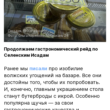
Сегодня, 11:00
Разное
Фото:
Ольга Корженко
Астрахань 24
Продолжаем гастрономический рейд по
Селенским Исадам
Ранее мы
писали
про изобилие
волжских угощений на базаре. Все они
достойны того, чтобы их попробовать.
И, конечно, главным украшением стола
станут бутерброды с икрой. Особенно
популярна щучья — за свои
гастрономические качества и