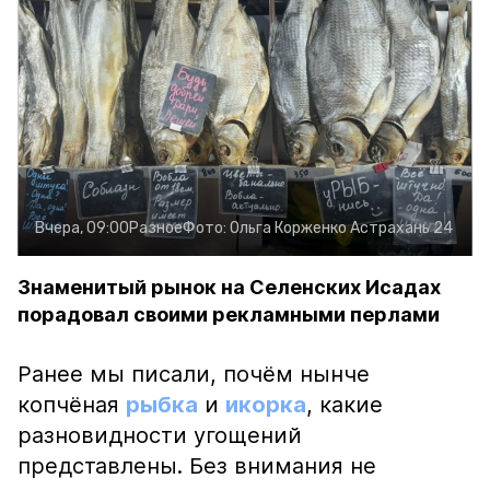
Вчера, 09:00
Разное
Фото:
Ольга Корженко
Астрахань 24
Знаменитый рынок на Селенских Исадах
порадовал своими рекламными перлами
Ранее мы писали, почём нынче
копчёная
рыбка
и
икорка
, какие
разновидности угощений
представлены. Без внимания не