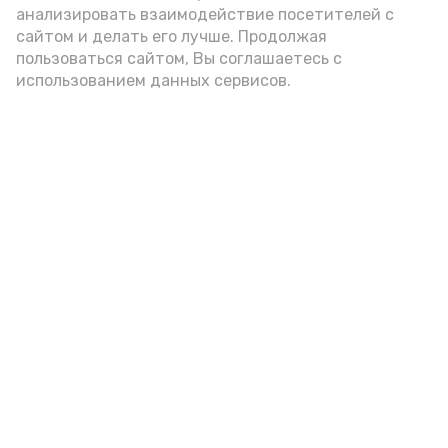
анализировать взаимодействие посетителей с
Гостей Астраханской области из
сайтом и делать его лучше. Продолжая
Чеченской Республики призвали
пользоваться сайтом, Вы соглашаетесь с
использованием данных сервисов.
соблюдать закон и порядок
6 августа , 16:15
Общество
Фото:
управление пресс-службы и информации
администрации губернатора АО
Представитель главы Чеченской
Республики в Астраханской области Хизри
Лом-Алиевич Эдильсултанов и