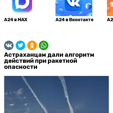
А24 в MAX
А24 в Вконтакте
А2
Астраханцам дали алгоритм
действий при ракетной
опасности