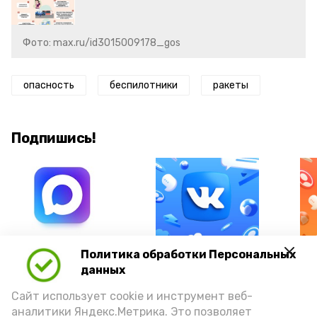
Фото: max.ru/id3015009178_gos
опасность
беспилотники
ракеты
Подпишись!
А24 в MAX
А24 в Вконтакте
А2
Политика обработки Персональных
данных
Сайт использует cookie и инструмент веб-
аналитики Яндекс.Метрика. Это позволяет