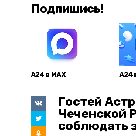
Подпишись!
А24 в MAX
А24 
Гостей Астр
Чеченской 
соблюдать з