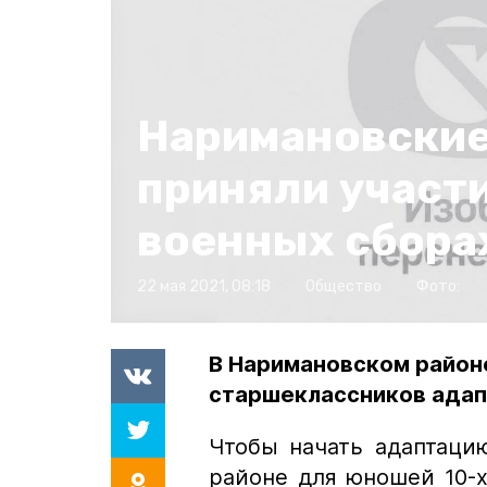
Наримановские
приняли участи
военных сбора
22 мая 2021, 08:18
Общество
Фото:
В Наримановском район
старшеклассников адап
Чтобы начать адаптаци
районе для юношей 10-