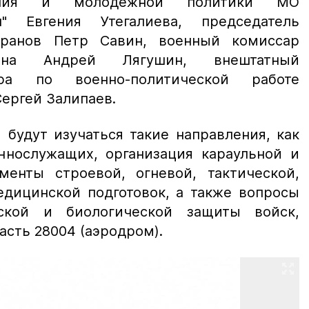
вания и молодежной политики МО
" Евгения Утегалиева, председатель
еранов Петр Савин, военный комиссар
йона Андрей Лягушин, внештатный
ира по военно-политической работе
Сергей Залипаев.
 будут изучаться такие направления, как
нослужащих, организация караульной и
менты строевой, огневой, тактической,
едицинской подготовок, а также вопросы
ской и биологической защиты войск,
асть 28004 (аэродром).