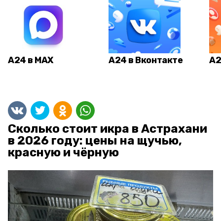
А24 в MAX
А24 в Вконтакте
А2
Сколько стоит икра в Астрахани
в 2026 году: цены на щучью,
красную и чёрную