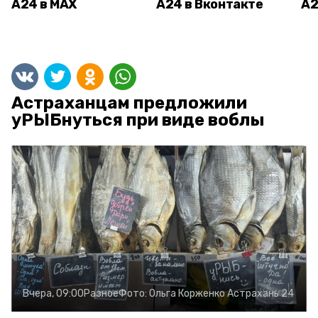
А24 в MAX
А24 в Вконтакте
А2
Астраханцам предложили
уРЫБнуться при виде воблы
Вчера, 09:00
Разное
Фото:
Ольга Корженко
Астрахань 24