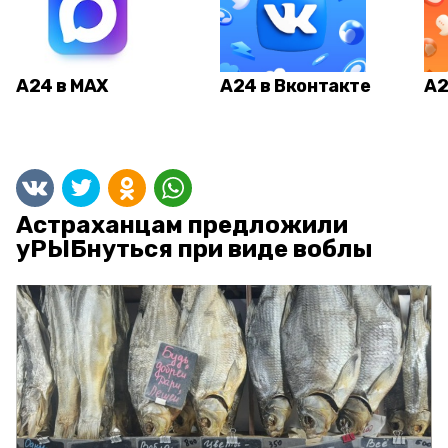
А24 в MAX
А24 в Вконтакте
А2
Астраханцам предложили
уРЫБнуться при виде воблы