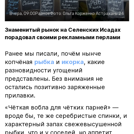
Вчера, 09:00
Разное
Фото:
Ольга Корженко
Астрахань 24
Знаменитый рынок на Селенских Исадах
порадовал своими рекламными перлами
Ранее мы писали, почём нынче
копчёная
рыбка
и
икорка
, какие
разновидности угощений
представлены. Без внимания не
остались позитивно заряженные
прилавки.
«Чёткая вобла для чётких парней» —
вроде бы, те же серебристые спинки, и
характерный запах свежевысушенной
рыбки, что и у соседей, но аппетит