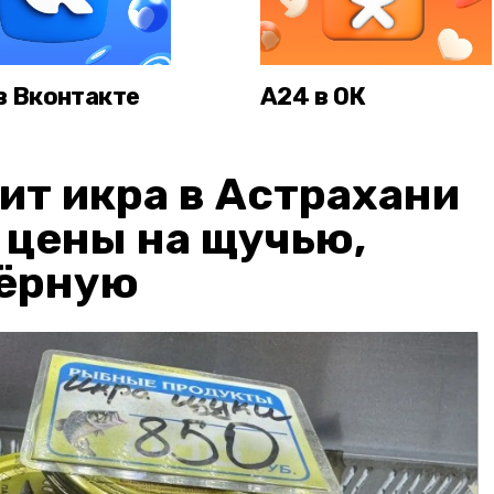
в Вконтакте
А24 в ОК
ит икра в Астрахани
: цены на щучью,
чёрную