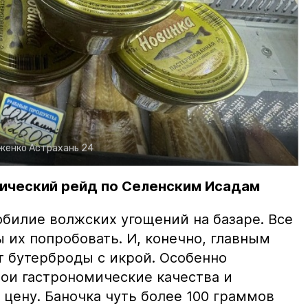
рженко
Астрахань 24
ический рейд по Селенским Исадам
билие волжских угощений на базаре. Все
ы их попробовать. И, конечно, главным
т бутерброды с икрой. Особенно
вои гастрономические качества и
цену. Баночка чуть более 100 граммов