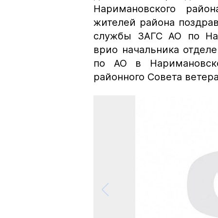
Наримановского района
жителей района поздрав
службы ЗАГС АО по Нар
врио начальника отдел
по АО в Наримановско
районного Совета ветера