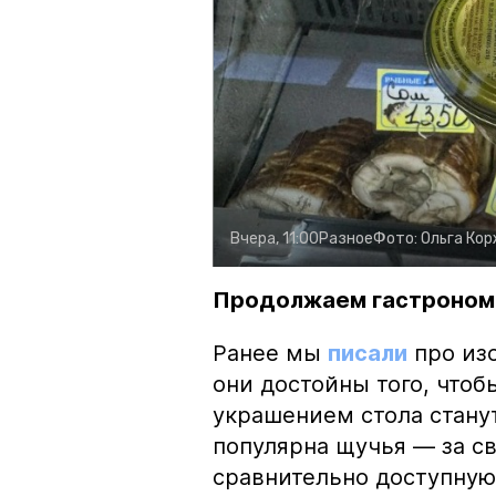
Вчера, 11:00
Разное
Фото:
Ольга Ко
Продолжаем гастроном
Ранее мы
писали
про изо
они достойны того, чтоб
украшением стола стану
популярна щучья — за с
сравнительно доступную 