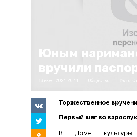
Юным нариман
вручили паспо
13 июня 2021, 20:14
Общество
Фото:
С
Торжественное вручени
Первый шаг во взрослу
В Доме культуры 