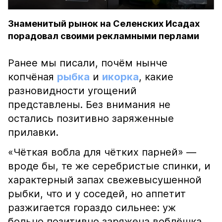
Знаменитый рынок на Селенских Исадах
порадовал своими рекламными перлами
Ранее мы писали, почём нынче
копчёная
рыбка
и
икорка
, какие
разновидности угощений
представлены. Без внимания не
остались позитивно заряженные
прилавки.
«Чёткая вобла для чётких парней» —
вроде бы, те же серебристые спинки, и
характерный запах свежевысушенной
рыбки, что и у соседей, но аппетит
разжигается гораздо сильнее: уж
больно позитивно заряжена воблёшка.