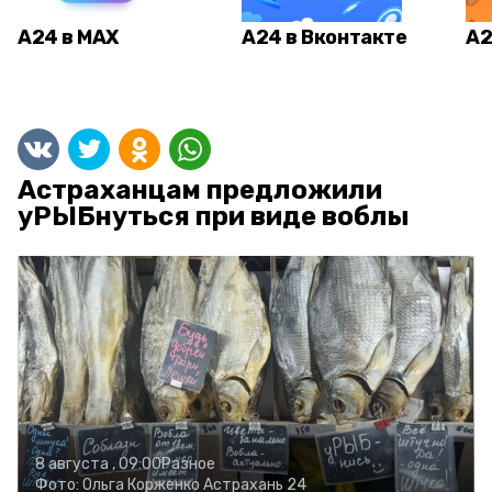
А24 в MAX
А24 в Вконтакте
А2
Астраханцам предложили
уРЫБнуться при виде воблы
8 августа , 09:00
Разное
Фото:
Ольга Корженко
Астрахань 24