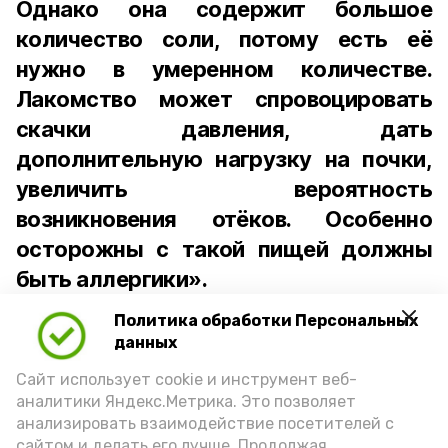
Однако она содержит большое
количество соли, потому есть её
нужно в умеренном количестве.
Лакомство может спровоцировать
скачки давления, дать
дополнительную нагрузку на почки,
увеличить вероятность
возникновения отёков. Особенно
осторожны с такой пищей должны
быть аллергики».
Политика обработки Персональных
Для взрослого человека безопасной
данных
порцией икры считается 30-50 граммов
(2-3 ложки). При этом следует обратить
Сайт использует cookie и инструмент веб-
аналитики Яндекс.Метрика. Это позволяет
внимание на хлеб, с которым она
анализировать взаимодействие посетителей с
подаётся: лучше выбирать
сайтом и делать его лучше. Продолжая