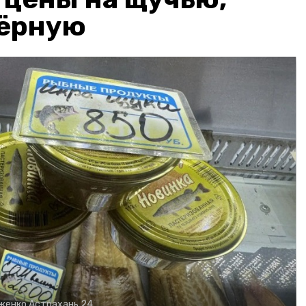
чёрную
рженко
Астрахань 24