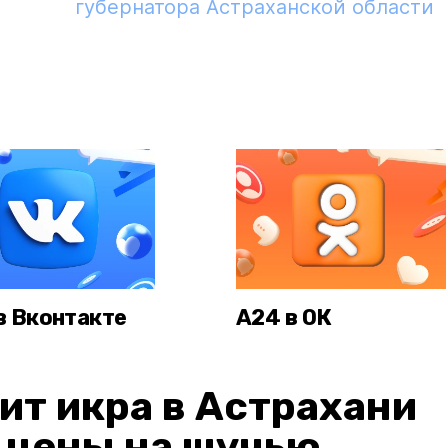
губернатора Астраханской области
в Вконтакте
А24 в ОК
ит икра в Астрахани
: цены на щучью,