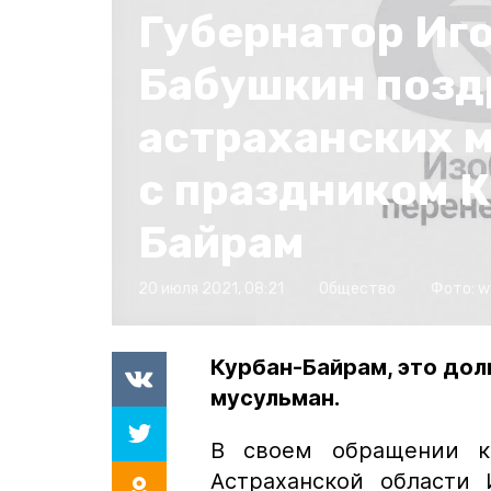
Губернатор Иг
Бабушкин позд
астраханских 
с праздником 
Байрам
20 июля 2021, 08:21
Общество
Фото:
w
Курбан-Байрам, это до
мусульман.
В своем обращении к
Астраханской области 