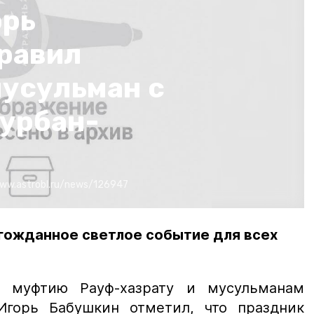
орь
равил
мусульман с
Курбан-
ww.astrobl.ru/news/126947
лгожданное светлое событие для всех
 муфтию Рауф-хазрату и мусульманам
Игорь Бабушкин отметил, что праздник