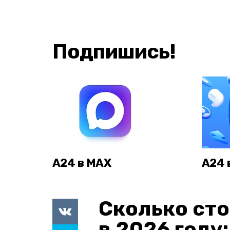
Подпишись!
А24 в MAX
А24 
Сколько сто
в 2026 году