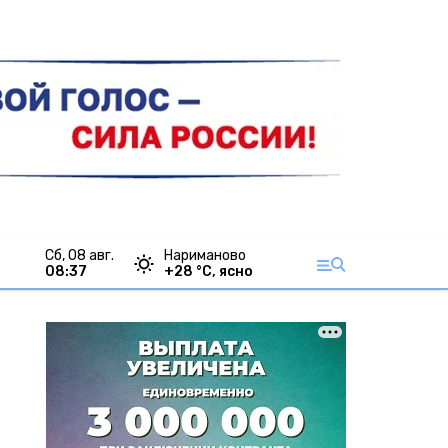
сб, 08 авг.
Нариманово
08:37
+
28
°С,
ясно