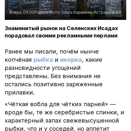
Вчера, 09:00
Разное
Фото:
Ольга Корженко
Астрахань 24
Знаменитый рынок на Селенских Исадах
порадовал своими рекламными перлами
Ранее мы писали, почём нынче
копчёная
рыбка
и
икорка
, какие
разновидности угощений
представлены. Без внимания не
остались позитивно заряженные
прилавки.
«Чёткая вобла для чётких парней» —
вроде бы, те же серебристые спинки, и
характерный запах свежевысушенной
рыбки, что и у соседей, но аппетит