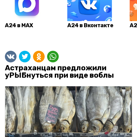
А24 в MAX
А24 в Вконтакте
А2
Астраханцам предложили
уРЫБнуться при виде воблы