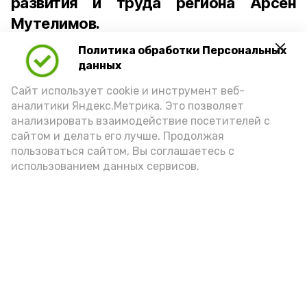
развития и труда региона Арсен
Мутелимов.
Политика обработки Персональных
Региональная программа
данных
«Победоносец», запущенная
Сайт использует cookie и инструмент веб-
по инициативе губернатора Игоря
аналитики Яндекс.Метрика. Это позволяет
Бабушкина, по своей сути сопоставима
анализировать взаимодействие посетителей с
с президентским проектом «Время
сайтом и делать его лучше. Продолжая
героев».
пользоваться сайтом, Вы соглашаетесь с
использованием данных сервисов.
Подпишись!
А24 в MAX
А24 в Вконтакте
А2