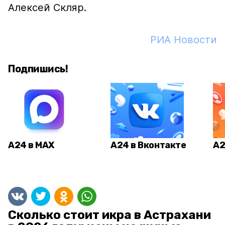
Алексей Скляр.
РИА Новости
Подпишись!
А24 в MAX
А24 в Вконтакте
А2
Сколько стоит икра в Астрахани