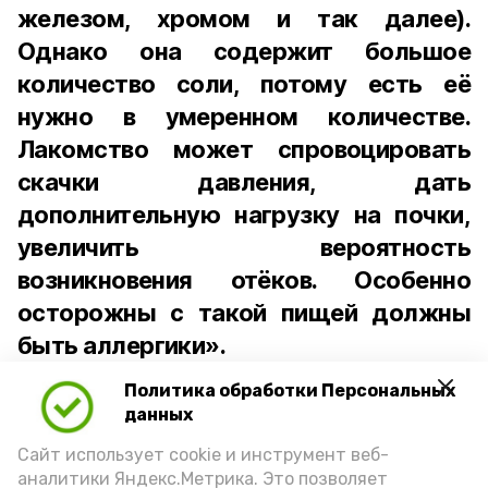
железом, хромом и так далее).
Однако она содержит большое
количество соли, потому есть её
нужно в умеренном количестве.
Лакомство может спровоцировать
скачки давления, дать
дополнительную нагрузку на почки,
увеличить вероятность
возникновения отёков. Особенно
осторожны с такой пищей должны
быть аллергики».
Политика обработки Персональных
Для взрослого человека безопасной
данных
порцией икры считается 30-50 граммов
(2-3 ложки). При этом следует обратить
Сайт использует cookie и инструмент веб-
аналитики Яндекс.Метрика. Это позволяет
внимание на хлеб, с которым она