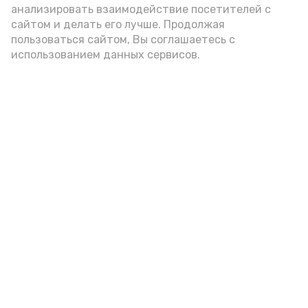
анализировать взаимодействие посетителей с
подаётся: лучше выбирать
сайтом и делать его лучше. Продолжая
цельнозерновой, с мукой грубого
пользоваться сайтом, Вы соглашаетесь с
использованием данных сервисов.
помола. Есть икру следует в первой
половине дня. Кстати, полезнее для
здоровья сопроводить такой бутерброд
сочными овощами, свежей зеленью и
отварным яйцом.