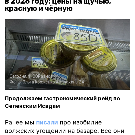
в 2026 году: цены на щучью,
красную и чёрную
Сегодня, 11:00
Разное
Фото:
Ольга Корженко
Астрахань 24
Продолжаем гастрономический рейд по
Селенским Исадам
Ранее мы
писали
про изобилие
волжских угощений на базаре. Все они