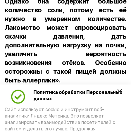
Однако она содержит большое
количество соли, потому есть её
нужно в умеренном количестве.
Лакомство может спровоцировать
скачки давления, дать
дополнительную нагрузку на почки,
увеличить вероятность
возникновения отёков. Особенно
осторожны с такой пищей должны
быть аллергики».
Политика обработки Персональных
Для взрослого человека безопасной
данных
порцией икры считается 30-50 граммов
(2-3 ложки). При этом следует обратить
Сайт использует cookie и инструмент веб-
аналитики Яндекс.Метрика. Это позволяет
внимание на хлеб, с которым она
анализировать взаимодействие посетителей с
подаётся: лучше выбирать
сайтом и делать его лучше. Продолжая