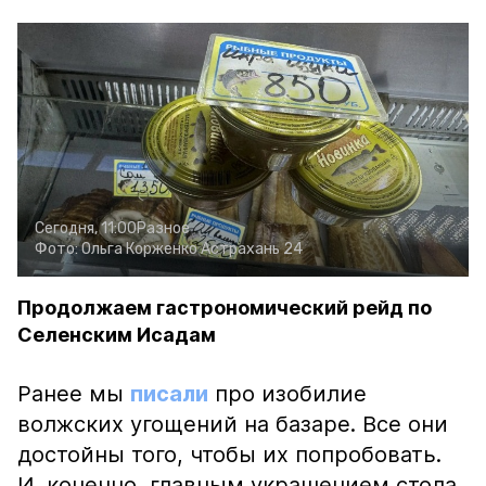
Сегодня, 11:00
Разное
Фото:
Ольга Корженко
Астрахань 24
Продолжаем гастрономический рейд по
Селенским Исадам
Ранее мы
писали
про изобилие
волжских угощений на базаре. Все они
достойны того, чтобы их попробовать.
И, конечно, главным украшением стола