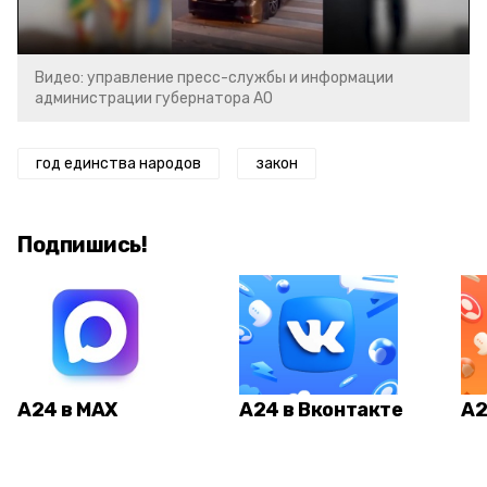
Video
Видео: управление пресс-службы и информации
администрации губернатора АО
год единства народов
закон
Подпишись!
А24 в MAX
А24 в Вконтакте
А2