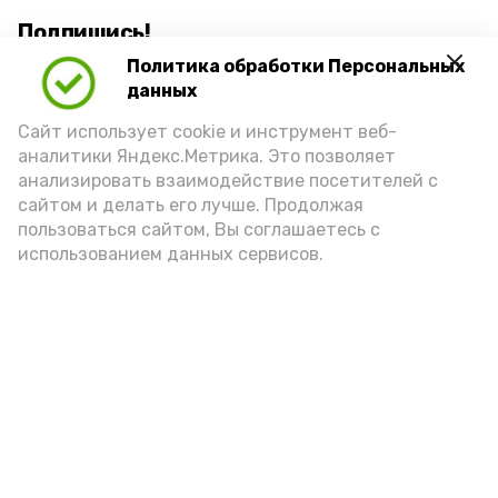
Подпишись!
Политика обработки Персональных
данных
Сайт использует cookie и инструмент веб-
аналитики Яндекс.Метрика. Это позволяет
анализировать взаимодействие посетителей с
А24 в MAX
А24 в Вконтакте
А2
сайтом и делать его лучше. Продолжая
пользоваться сайтом, Вы соглашаетесь с
использованием данных сервисов.
Для жителей Нариманова
организовали
конкурсно‑игровую программу
«Поляна игр»