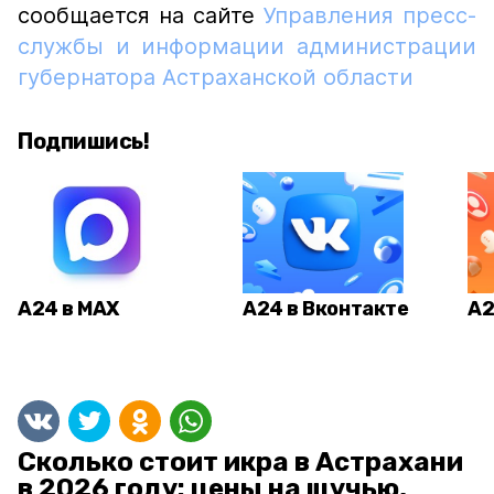
сообщается на сайте
Управления пресс-
службы и информации администрации
губернатора Астраханской области
Подпишись!
А24 в MAX
А24 в Вконтакте
А2
Сколько стоит икра в Астрахани
в 2026 году: цены на щучью,