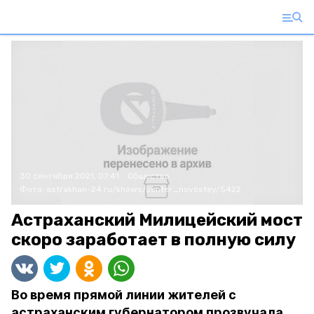
30 сентября 2021, 07:41
Общество
Фото:
astrakhan-24.ru/shows/center_novostey/5422
Астраханский Милицейский мост
скоро заработает в полную силу
Во время прямой линии жителей с
астраханским губернатором прозвучала