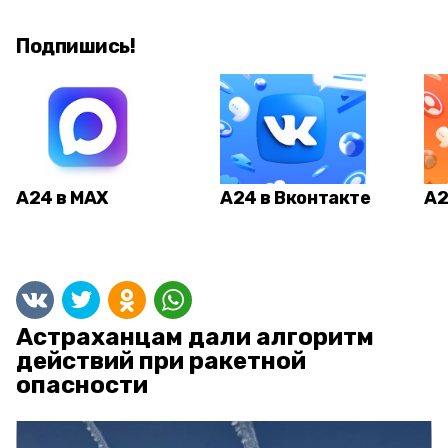
Подпишись!
А24 в MAX
А24 в Вконтакте
А2
Астраханцам дали алгоритм
действий при ракетной
опасности