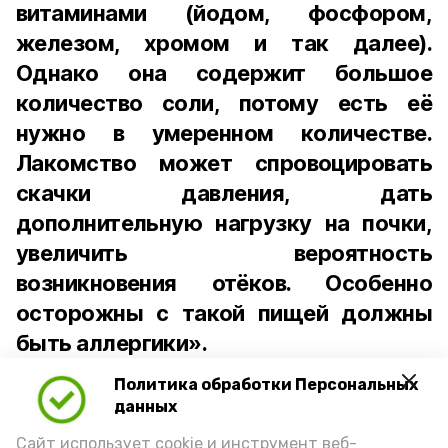
витаминами (йодом, фосфором,
железом, хромом и так далее).
Однако она содержит большое
количество соли, потому есть её
нужно в умеренном количестве.
Лакомство может спровоцировать
скачки давления, дать
дополнительную нагрузку на почки,
увеличить вероятность
возникновения отёков. Особенно
осторожны с такой пищей должны
быть аллергики».
Политика обработки Персональных
Для взрослого человека безопасной
данных
порцией икры считается 30-50 граммов
(2-3 ложки). При этом следует обратить
Сайт использует cookie и инструмент веб-