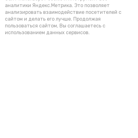
аналитики Яндекс.Метрика. Это позволяет
внимание на хлеб, с которым она
анализировать взаимодействие посетителей с
подаётся: лучше выбирать
сайтом и делать его лучше. Продолжая
цельнозерновой, с мукой грубого
пользоваться сайтом, Вы соглашаетесь с
использованием данных сервисов.
помола. Есть икру следует в первой
половине дня. Кстати, полезнее для
здоровья сопроводить такой бутерброд
сочными овощами, свежей зеленью и
отварным яйцом.