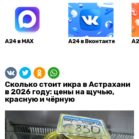
А24 в MAX
А24 в Вконтакте
А2
Сколько стоит икра в Астрахани
в 2026 году: цены на щучью,
красную и чёрную