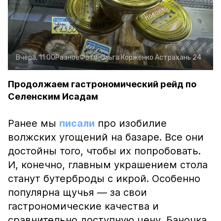
Вчера, 11:00
Разное
Фото:
Ольга Корженко
Астрахань 24
Продолжаем гастрономический рейд по
Селенским Исадам
Ранее мы
писали
про изобилие
волжских угощений на базаре. Все они
достойны того, чтобы их попробовать.
И, конечно, главным украшением стола
станут бутерброды с икрой. Особенно
популярна щучья — за свои
гастрономические качества и
сравнительно доступную цену. Баночка