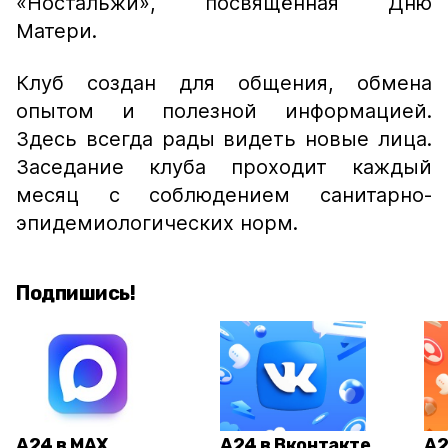
«Ностальжи», посвящённая Дню
Матери.
Клуб создан для общения, обмена
опытом и полезной информацией.
Здесь всегда рады видеть новые лица.
Заседание клуба проходит каждый
месяц с соблюдением санитарно-
эпидемиологических норм.
Подпишись!
А24 в MAX
А24 в Вконтакте
А2