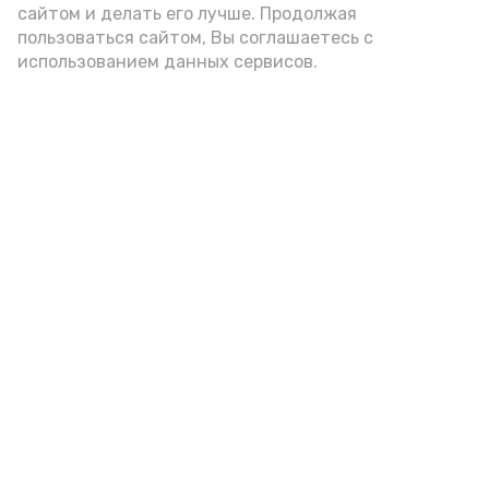
сайтом и делать его лучше. Продолжая
Видео: управление пресс-службы и информации
пользоваться сайтом, Вы соглашаетесь с
администрации губернатора АО
использованием данных сервисов.
год единства народов
закон
Подпишись!
А24 в MAX
А24 в Вконтакте
А2