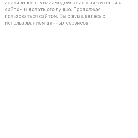
анализировать взаимодействие посетителей с
сайтом и делать его лучше. Продолжая
Видео: управление пресс-службы и информации
пользоваться сайтом, Вы соглашаетесь с
администрации губернатора АО
использованием данных сервисов.
год единства народов
закон
Подпишись!
А24 в MAX
А24 в Вконтакте
А2