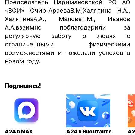
Председатель Наримановской РО АО
«ВОИ» Очир-АраеваВ.М,Халяпина Н.А.,
ХаляпинаА.А., МаловаТ.М., Иванов
А.А.взаимно поблагодарили за
регулярную заботу о людях с
ограниченными физическими
возможностями и пожелали успехов в
новом году.
Подпишись!
А24 в MAX
А24 в Вконтакте
А2