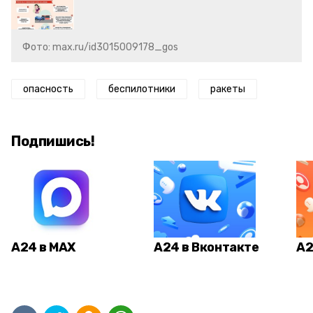
Фото: max.ru/id3015009178_gos
опасность
беспилотники
ракеты
Подпишись!
А24 в MAX
А24 в Вконтакте
А2