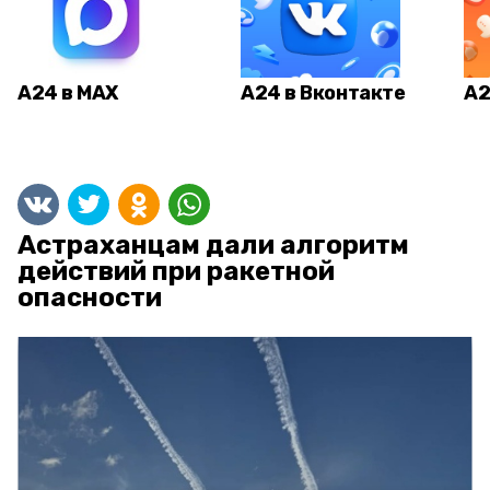
А24 в MAX
А24 в Вконтакте
А2
Астраханцам дали алгоритм
действий при ракетной
опасности