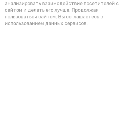
анализировать взаимодействие посетителей с
сайтом и делать его лучше. Продолжая
год единства народов
закон
пользоваться сайтом, Вы соглашаетесь с
использованием данных сервисов.
Подпишись!
А24 в MAX
А24 в Вконтакте
А2
Астраханская область готова к
отопительному сезону на 57 %