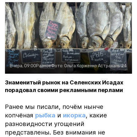
Вчера, 09:00
Разное
Фото:
Ольга Корженко
Астрахань 24
Знаменитый рынок на Селенских Исадах
порадовал своими рекламными перлами
Ранее мы писали, почём нынче
копчёная
рыбка
и
икорка
, какие
разновидности угощений
представлены. Без внимания не