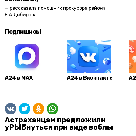
рассказала помощник прокурора района
Е.А.Дибирова.
Подпишись!
А24 в MAX
А24 в Вконтакте
А2
Астраханцам предложили
уРЫБнуться при виде воблы