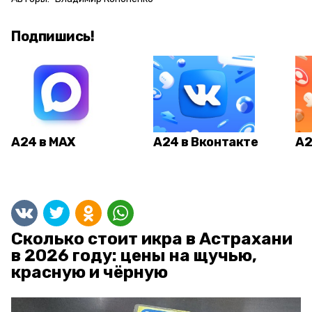
Подпишись!
А24 в MAX
А24 в Вконтакте
А2
Сколько стоит икра в Астрахани
в 2026 году: цены на щучью,
красную и чёрную