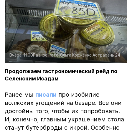
Вчера, 11:00
Разное
Фото:
Ольга Корженко
Астрахань 24
Продолжаем гастрономический рейд по
Селенским Исадам
Ранее мы
писали
про изобилие
волжских угощений на базаре. Все они
достойны того, чтобы их попробовать.
И, конечно, главным украшением стола
станут бутерброды с икрой. Особенно