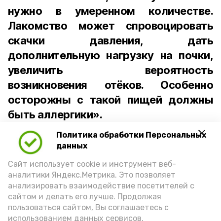
нужно в умеренном количестве.
Лакомство может спровоцировать
скачки давления, дать
дополнительную нагрузку на почки,
увеличить вероятность
возникновения отёков. Особенно
осторожны с такой пищей должны
быть аллергики».
Политика обработки Персональных
Для взрослого человека безопасной
данных
порцией икры считается 30-50 граммов
(2-3 ложки). При этом следует обратить
Сайт использует cookie и инструмент веб-
аналитики Яндекс.Метрика. Это позволяет
внимание на хлеб, с которым она
анализировать взаимодействие посетителей с
подаётся: лучше выбирать
сайтом и делать его лучше. Продолжая
цельнозерновой, с мукой грубого
пользоваться сайтом, Вы соглашаетесь с
использованием данных сервисов.
помола. Есть икру следует в первой