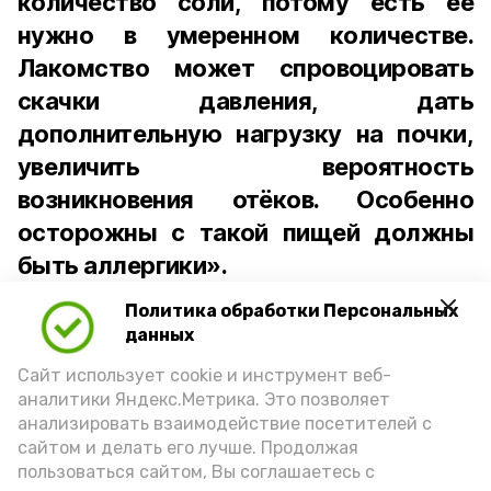
количество соли, потому есть её
нужно в умеренном количестве.
Лакомство может спровоцировать
скачки давления, дать
дополнительную нагрузку на почки,
увеличить вероятность
возникновения отёков. Особенно
осторожны с такой пищей должны
быть аллергики».
Политика обработки Персональных
Для взрослого человека безопасной
данных
порцией икры считается 30-50 граммов
(2-3 ложки). При этом следует обратить
Сайт использует cookie и инструмент веб-
аналитики Яндекс.Метрика. Это позволяет
внимание на хлеб, с которым она
анализировать взаимодействие посетителей с
подаётся: лучше выбирать
сайтом и делать его лучше. Продолжая
цельнозерновой, с мукой грубого
пользоваться сайтом, Вы соглашаетесь с