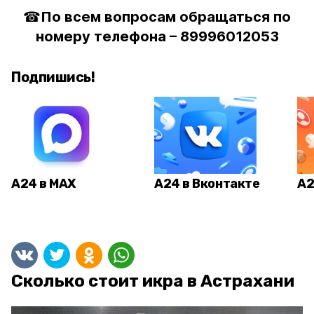
☎
По всем вопросам обращаться по
номеру телефона – 89996012053
Подпишись!
А24 в MAX
А24 в Вконтакте
А2
Сколько стоит икра в Астрахани