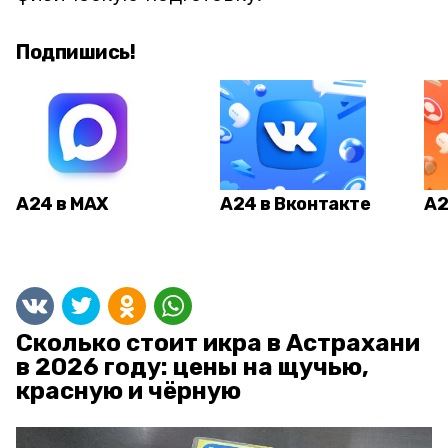
Подпишись!
А24 в MAX
А24 в Вконтакте
А2
Сколько стоит икра в Астрахани
в 2026 году: цены на щучью,
красную и чёрную