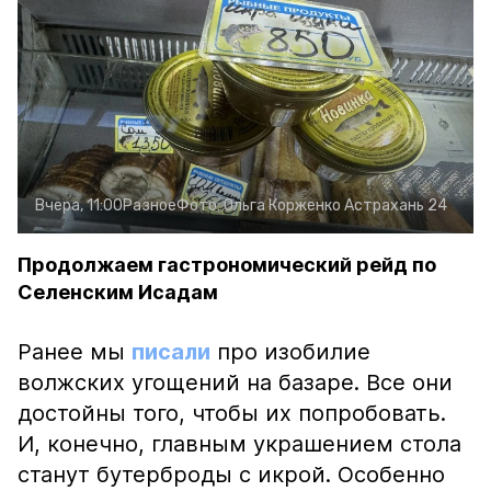
Вчера, 11:00
Разное
Фото:
Ольга Корженко
Астрахань 24
Продолжаем гастрономический рейд по
Селенским Исадам
Ранее мы
писали
про изобилие
волжских угощений на базаре. Все они
достойны того, чтобы их попробовать.
И, конечно, главным украшением стола
станут бутерброды с икрой. Особенно