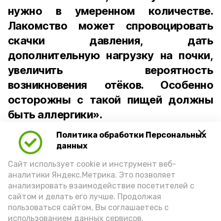
нужно в умеренном количестве.
Лакомство может спровоцировать
скачки давления, дать
дополнительную нагрузку на почки,
увеличить вероятность
возникновения отёков. Особенно
осторожны с такой пищей должны
быть аллергики».
Политика обработки Персональных
Для взрослого человека безопасной
данных
порцией икры считается 30-50 граммов
(2-3 ложки). При этом следует обратить
Сайт использует cookie и инструмент веб-
аналитики Яндекс.Метрика. Это позволяет
внимание на хлеб, с которым она
анализировать взаимодействие посетителей с
подаётся: лучше выбирать
сайтом и делать его лучше. Продолжая
цельнозерновой, с мукой грубого
пользоваться сайтом, Вы соглашаетесь с
использованием данных сервисов.
помола. Есть икру следует в первой