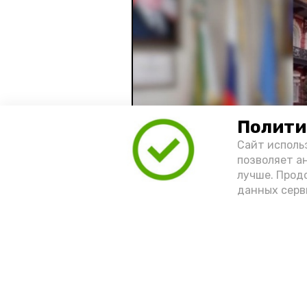
Полити
Сайт исполь
позволяет а
лучше. Прод
данных серв
Видео: управление пресс-службы 
год единства народов
зако