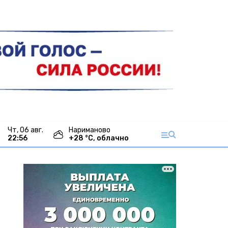
чт, 06 авг.
Нариманово
22:56
+
28
°С,
облачно