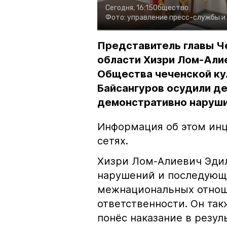
Сегодня, 16:15
Общество
Фото:
управление пресс-службы и
Представитель главы Ч
области Хизри Лом-Али
Общества чеченской ку
Байсангуров осудили де
демонстративно наруши
Информация об этом инц
сетях.
Хизри Лом-Алиевич Эдил
нарушений и последующе
межнациональных отноше
ответственности. Он та
понёс наказание в резу