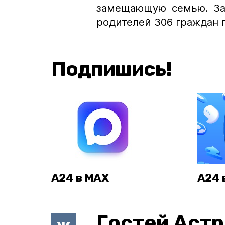
замещающую семью. За
родителей 306 граждан 
Подпишись!
А24 в MAX
А24 
Гостей Астр