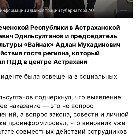
 информации администрации губернатора АО
еченской Республики в Астраханской
евич Эдильсултанов и председатель
льтуры «Вайнах» Адлан Мухадинович
йствия гостя региона, который
л ПДД в центре Астрахани
иденте была освещена в социальных
ьсултанов подчеркнул, что выявление
е наказание — это не вопрос
ний, а вопрос закона, совести и личной
кже проинформировал, что виновник уже
льтате совместных действий сотрудников