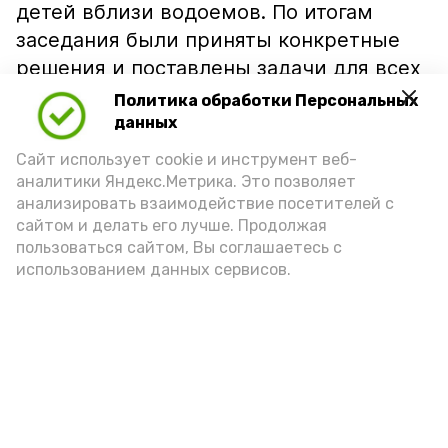
детей вблизи водоемов. По итогам
заседания были приняты конкретные
решения и поставлены задачи для всех
ответственных структур.
Политика обработки Персональных
данных
Подпишись!
Сайт использует cookie и инструмент веб-
аналитики Яндекс.Метрика. Это позволяет
анализировать взаимодействие посетителей с
сайтом и делать его лучше. Продолжая
пользоваться сайтом, Вы соглашаетесь с
использованием данных сервисов.
А24 в MAX
А24 в Вконтакте
А2
Наримановские пенсионеры