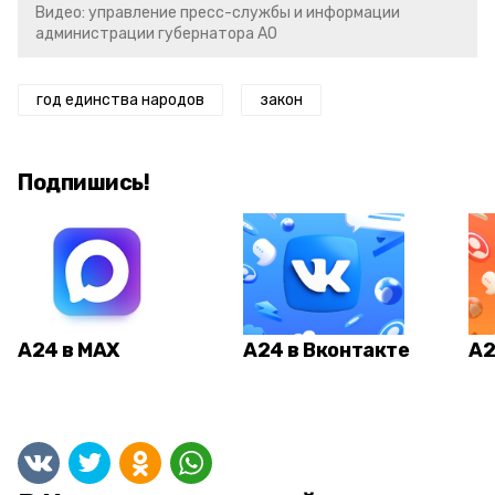
Видео: управление пресс-службы и информации
администрации губернатора АО
год единства народов
закон
Подпишись!
А24 в MAX
А24 в Вконтакте
А2