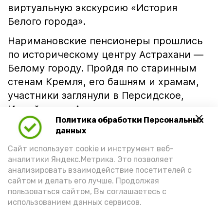
виртуальную экскурсию «История
Белого города».
Наримановские пенсионеры прошлись
по историческому центру Астрахани —
Белому городу. Пройдя по старинным
стенам Кремля, его башням и храмам,
участники заглянули в Персидское,
Индийское и Армянское подворья,
Политика обработки Персональных
прогулялись по уютным улицам и
данных
историческим кварталам, узнали много
Сайт использует cookie и инструмент веб-
интересных фактов о старинных
аналитики Яндекс.Метрика. Это позволяет
купеческих домах, полюбовались
анализировать взаимодействие посетителей с
особым архитектурным стилем
сайтом и делать его лучше. Продолжая
прошлых веков.
пользоваться сайтом, Вы соглашаетесь с
использованием данных сервисов.