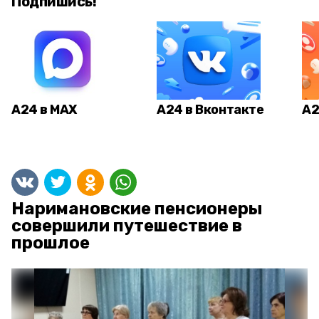
Подпишись!
А24 в MAX
А24 в Вконтакте
А2
Наримановские пенсионеры
совершили путешествие в
прошлое