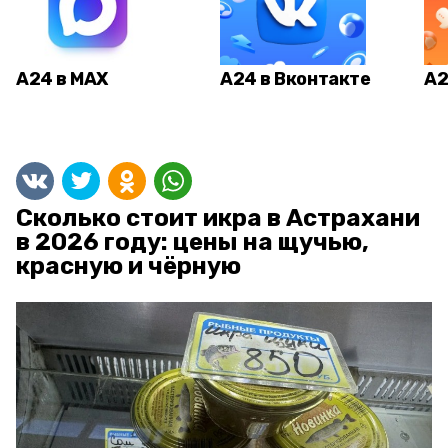
А24 в MAX
А24 в Вконтакте
А2
Сколько стоит икра в Астрахани
в 2026 году: цены на щучью,
красную и чёрную