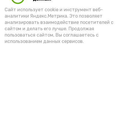
порцией икры считается 30-50 граммов
(2-3 ложки). При этом следует обратить
Сайт использует cookie и инструмент веб-
аналитики Яндекс.Метрика. Это позволяет
внимание на хлеб, с которым она
анализировать взаимодействие посетителей с
подаётся: лучше выбирать
сайтом и делать его лучше. Продолжая
цельнозерновой, с мукой грубого
пользоваться сайтом, Вы соглашаетесь с
использованием данных сервисов.
помола. Есть икру следует в первой
половине дня. Кстати, полезнее для
здоровья сопроводить такой бутерброд
сочными овощами, свежей зеленью и
отварным яйцом.