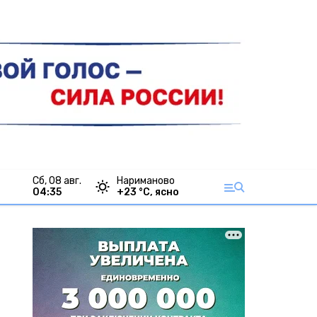
сб, 08 авг.
Нариманово
04:35
+
23
°С,
ясно