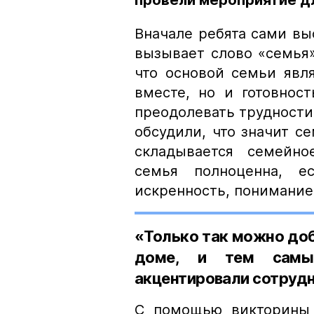
провели мероприятие д
Вначале ребята сами вы
вызывает слово «семья»
что основой семьи явл
вместе, но и готовнос
преодолевать трудности,
обсудили, что значит се
складывается семейное
семья полноценна, е
искренность, понимание
«Только так можно до
доме, и тем самым
акцентировали сотруд
С помощью викторины 