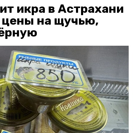
ит икра в Астрахани
: цены на щучью,
чёрную