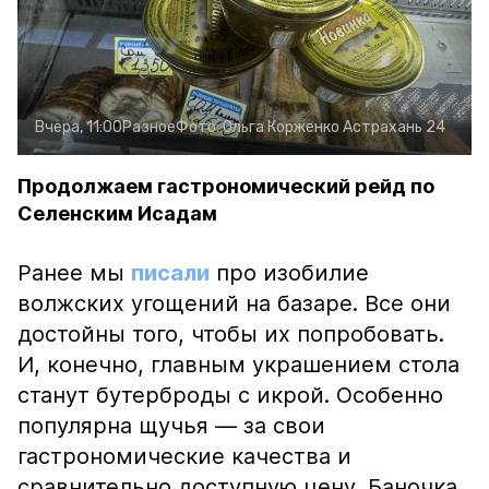
Вчера, 11:00
Разное
Фото:
Ольга Корженко
Астрахань 24
Продолжаем гастрономический рейд по
Селенским Исадам
Ранее мы
писали
про изобилие
волжских угощений на базаре. Все они
достойны того, чтобы их попробовать.
И, конечно, главным украшением стола
станут бутерброды с икрой. Особенно
популярна щучья — за свои
гастрономические качества и
сравнительно доступную цену. Баночка