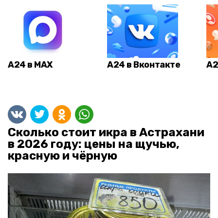
А24 в MAX
А24 в Вконтакте
А2
Сколько стоит икра в Астрахани
в 2026 году: цены на щучью,
красную и чёрную