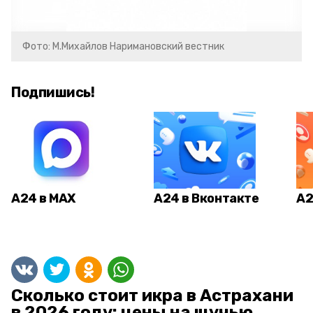
Фото: М.Михайлов Наримановский вестник
Подпишись!
А24 в MAX
А24 в Вконтакте
А2
Сколько стоит икра в Астрахани
в 2026 году: цены на щучью,