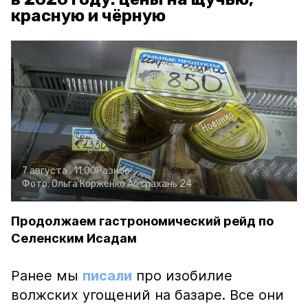
красную и чёрную
7 августа , 11:00
Разное
Фото:
Ольга Корженко
Астрахань 24
Продолжаем гастрономический рейд по
Селенским Исадам
Ранее мы
писали
про изобилие
волжских угощений на базаре. Все они