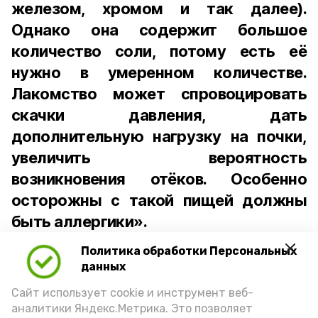
железом, хромом и так далее).
Однако она содержит большое
количество соли, потому есть её
нужно в умеренном количестве.
Лакомство может спровоцировать
скачки давления, дать
дополнительную нагрузку на почки,
увеличить вероятность
возникновения отёков. Особенно
осторожны с такой пищей должны
быть аллергики».
Политика обработки Персональных
Для взрослого человека безопасной
данных
порцией икры считается 30-50 граммов
(2-3 ложки). При этом следует обратить
Сайт использует cookie и инструмент веб-
аналитики Яндекс.Метрика. Это позволяет
внимание на хлеб, с которым она