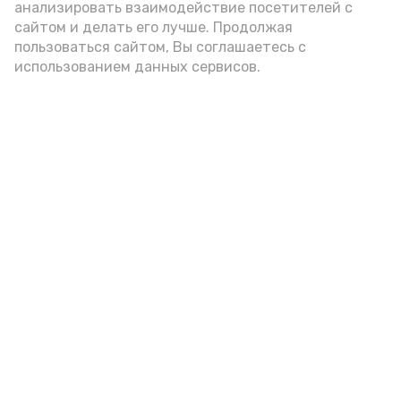
анализировать взаимодействие посетителей с
подаётся: лучше выбирать
сайтом и делать его лучше. Продолжая
цельнозерновой, с мукой грубого
пользоваться сайтом, Вы соглашаетесь с
использованием данных сервисов.
помола. Есть икру следует в первой
половине дня. Кстати, полезнее для
здоровья сопроводить такой бутерброд
сочными овощами, свежей зеленью и
отварным яйцом.