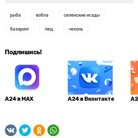
рыба
вобла
селенские исады
базаринг
лещ
чехонь
Подпишись!
А24 в MAX
А24 в Вконтакте
А2