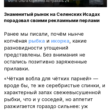
Фото:
Ольга Корженко
Астрахань 24
Знаменитый рынок на Селенских Исадах
порадовал своими рекламными перлами
Ранее мы писали, почём нынче
копчёная
рыбка
и
икорка
, какие
разновидности угощений
представлены. Без внимания не
остались позитивно заряженные
прилавки.
«Чёткая вобла для чётких парней» —
вроде бы, те же серебристые спинки, и
характерный запах свежевысушенной
рыбки, что и у соседей, но аппетит
разжигается гораздо сильнее: уж