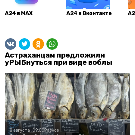
А24 в MAX
А24 в Вконтакте
А2
Астраханцам предложили
уРЫБнуться при виде воблы
8 августа , 09:00
Разное