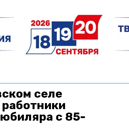
вском селе
 работники
юбиляра с 85-