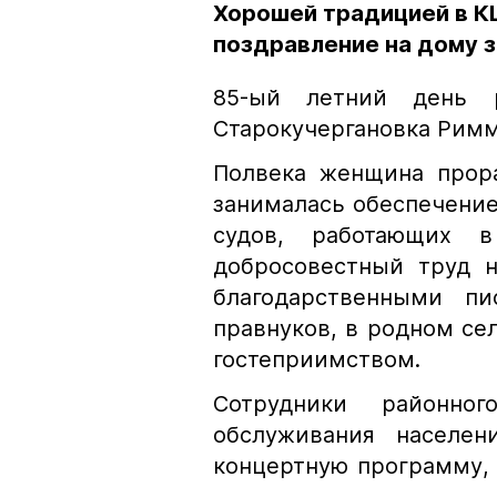
Хорошей традицией в К
поздравление на дому 
85-ый летний день 
Старокучергановка Римм
Полвека женщина прора
занималась обеспечени
судов, работающих 
добросовестный труд н
благодарственными п
правнуков, в родном се
гостеприимством.
Сотрудники районног
обслуживания населен
концертную программу,