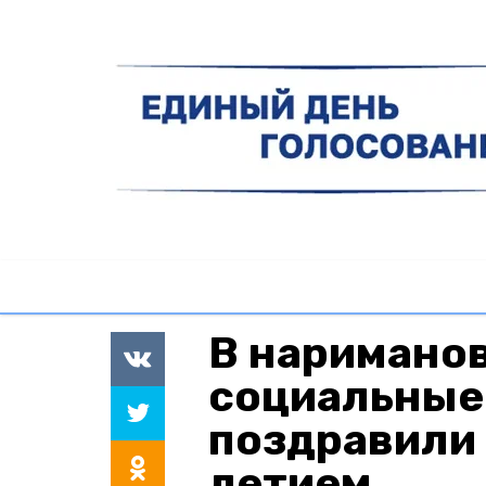
В наримано
социальные
поздравили 
летием