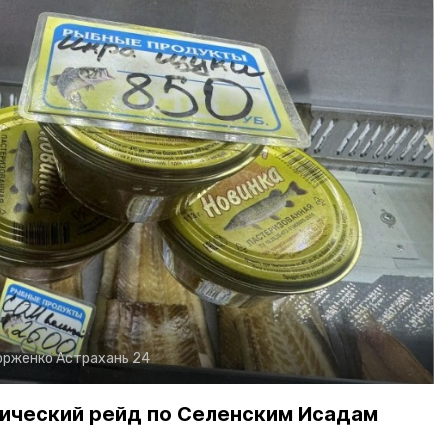
орженко
Астрахань 24
ический рейд по Селенским Исадам