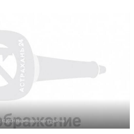
:
КЦСОН Наримановского района