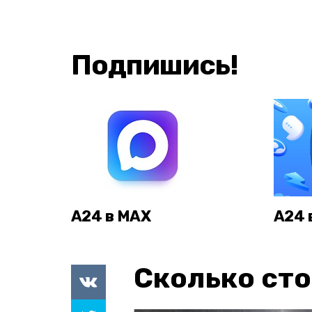
Подпишись!
А24 в MAX
А24 
Сколько сто