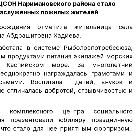
ЦСОН Наримановского района стало
заслуженных пожилых жителей
рождения отметила жительница села
а Абдрашитовна Хадиева.
ботала в системе Рыболовпотребсоюза,
ем продуктами питания экипажей морских
в Каспийском море. За многолетний
еоднократно награждалась грамотами и
исьмами. Воспитала детей, внуков и
ле отличалась добротой, отзывчивостью и
о комплексного центра социального
ия презентовали юбиляру праздничную
 что стало для нее приятным сюрпризом.