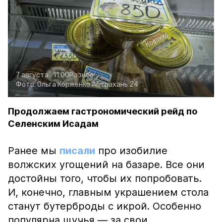
7 августа , 11:00
Разное
Фото:
Ольга Корженко
Астрахань 24
Продолжаем гастрономический рейд по
Селенским Исадам
Ранее мы
писали
про изобилие
волжских угощений на базаре. Все они
достойны того, чтобы их попробовать.
И, конечно, главным украшением стола
станут бутерброды с икрой. Особенно
популярна щучья — за свои