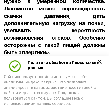
нужно в умеренном количестве.
Лакомство может спровоцировать
скачки давления, дать
дополнительную нагрузку на почки,
увеличить вероятность
возникновения отёков. Особенно
осторожны с такой пищей должны
быть аллергики».
Политика обработки Персональных
Для взрослого человека безопасной
данных
порцией икры считается 30-50 граммов
(2-3 ложки). При этом следует обратить
Сайт использует cookie и инструмент веб-
аналитики Яндекс.Метрика. Это позволяет
внимание на хлеб, с которым она
анализировать взаимодействие посетителей с
подаётся: лучше выбирать
сайтом и делать его лучше. Продолжая
цельнозерновой, с мукой грубого
пользоваться сайтом, Вы соглашаетесь с
использованием данных сервисов.
помола. Есть икру следует в первой