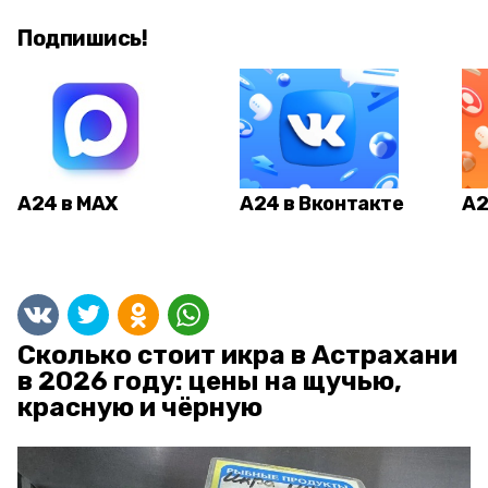
Подпишись!
А24 в MAX
А24 в Вконтакте
А2
Сколько стоит икра в Астрахани
в 2026 году: цены на щучью,
красную и чёрную