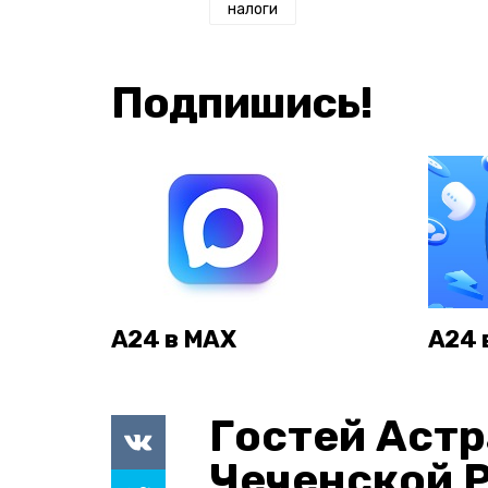
налоги
Подпишись!
А24 в MAX
А24 
Гостей Астр
Чеченской 