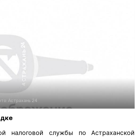
ото:
Астрахань 24
ядке
ой налоговой службы по Астраханской