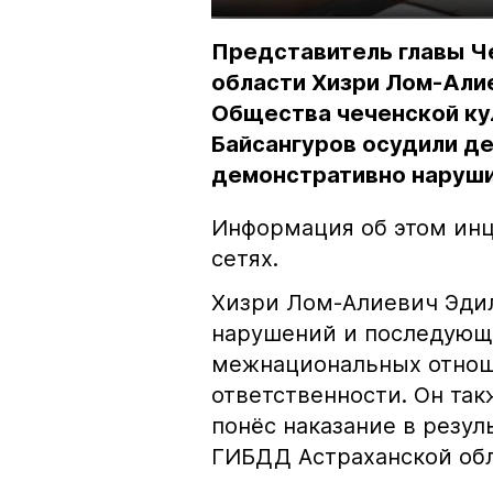
Представитель главы Ч
области Хизри Лом-Али
Общества чеченской ку
Байсангуров осудили де
демонстративно наруши
Информация об этом инц
сетях.
Хизри Лом-Алиевич Эдил
нарушений и последующе
межнациональных отноше
ответственности. Он та
понёс наказание в резу
ГИБДД Астраханской обл