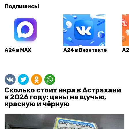
Подпишись!
А24 в MAX
А24 в Вконтакте
А2
Сколько стоит икра в Астрахани
в 2026 году: цены на щучью,
красную и чёрную