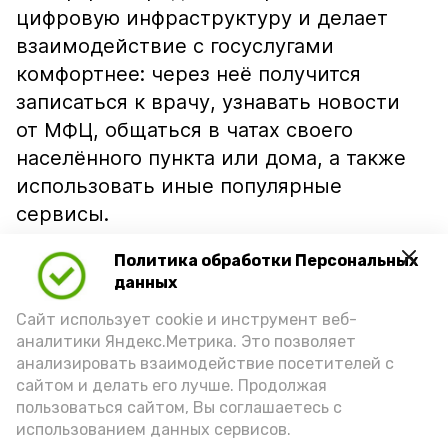
цифровую инфраструктуру и делает
взаимодействие с госуслугами
комфортнее: через неё получится
записаться к врачу, узнавать новости
от МФЦ, общаться в чатах своего
населённого пункта или дома, а также
использовать иные популярные
сервисы.
Главная цель — обеспечить каждому
Политика обработки Персональных
жителю Астраханской области лёгкий,
данных
оперативный и доступный способ
Сайт использует cookie и инструмент веб-
получения услуг, делится
аналитики Яндекс.Метрика. Это позволяет
анализировать взаимодействие посетителей с
«Астрахань 24».
сайтом и делать его лучше. Продолжая
Опробовать сервис можно по
ссылке
.
пользоваться сайтом, Вы соглашаетесь с
использованием данных сервисов.