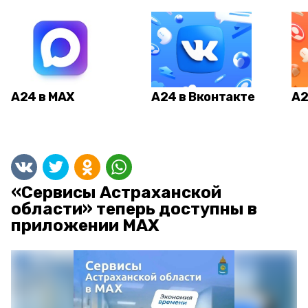
А24 в MAX
А24 в Вконтакте
А2
«Сервисы Астраханской
области» теперь доступны в
приложении MAX