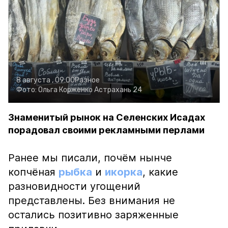
8 августа , 09:00
Разное
Фото:
Ольга Корженко
Астрахань 24
Знаменитый рынок на Селенских Исадах
порадовал своими рекламными перлами
Ранее мы писали, почём нынче
копчёная
рыбка
и
икорка
, какие
разновидности угощений
представлены. Без внимания не
остались позитивно заряженные