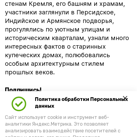
стенам Кремля, его башням и храмам,
участники заглянули в Персидское,
Индийское и Армянское подворья,
прогулялись по уютным улицам и
историческим кварталам, узнали много
интересных фактов о старинных
купеческих домах, полюбовались
особым архитектурным стилем
прошлых веков.
Подпишись!
Политика обработки Персональных
данных
Сайт использует cookie и инструмент веб-
аналитики Яндекс.Метрика. Это позволяет
анализировать взаимодействие посетителей с
А24 в MAX
А24 в Вконтакте
А2