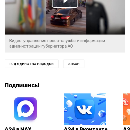
Play
Video
Видео: управление пресс-службы и информации
администрации губернатора АО
год единства народов
закон
Подпишись!
А24 в MAX
А24 в Вконтакте
А2