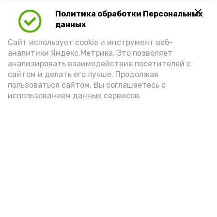
Политика обработки Персональных
Для взрослого человека безопасной
данных
порцией икры считается 30-50 граммов
(2-3 ложки). При этом следует обратить
Сайт использует cookie и инструмент веб-
аналитики Яндекс.Метрика. Это позволяет
внимание на хлеб, с которым она
анализировать взаимодействие посетителей с
подаётся: лучше выбирать
сайтом и делать его лучше. Продолжая
цельнозерновой, с мукой грубого
пользоваться сайтом, Вы соглашаетесь с
использованием данных сервисов.
помола. Есть икру следует в первой
половине дня. Кстати, полезнее для
здоровья сопроводить такой бутерброд
сочными овощами, свежей зеленью и
отварным яйцом.