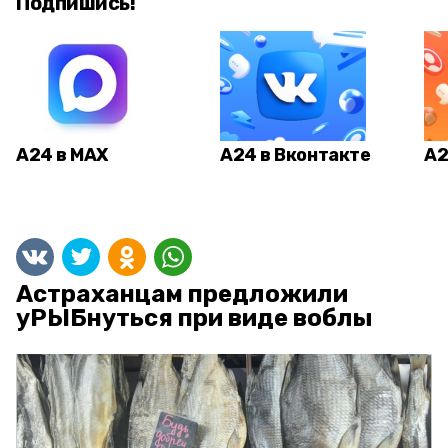
Подпишись!
А24 в MAX
А24 в Вконтакте
А2
Астраханцам предложили
уРЫБнуться при виде воблы