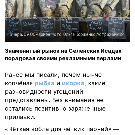
Вчера, 09:00
Разное
Фото:
Ольга Корженко
Астрахань 24
Знаменитый рынок на Селенских Исадах
порадовал своими рекламными перлами
Ранее мы писали, почём нынче
копчёная
рыбка
и
икорка
, какие
разновидности угощений
представлены. Без внимания не
остались позитивно заряженные
прилавки.
«Чёткая вобла для чётких парней» —