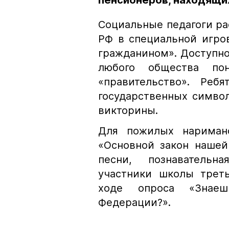
пенсионеров, находящи
Социальные педагоги ра
РФ в специальной игро
гражданином». Доступно
любого общества пон
«правительство». Реб
государственных симво
викторины.
Для пожилых нариман
«Основной закон нашей
песни, познаватель
участники школы треть
ходе опроса «Знае
Федерации?».