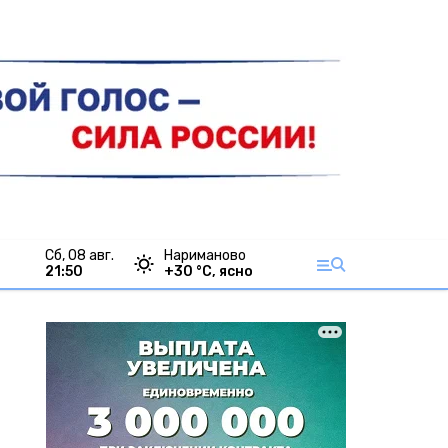
сб, 08 авг.
Нариманово
21:50
+
30
°С,
ясно