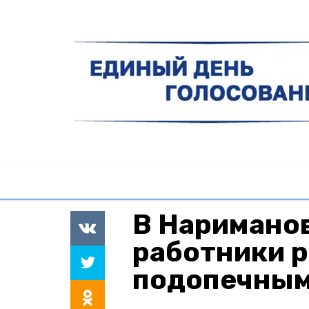
В Наримано
работники 
подопечным