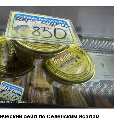
рженко
Астрахань 24
ический рейд по Селенским Исадам