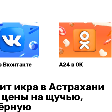
в Вконтакте
А24 в ОК
ит икра в Астрахани
: цены на щучью,
чёрную