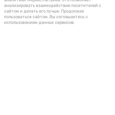
анализировать взаимодействие посетителей с
сайтом и делать его лучше. Продолжая
пользоваться сайтом, Вы соглашаетесь с
использованием данных сервисов.
Фото: Ольга Корженко Астрахань 24
Как объяснили продавцы, воблу берут
охотно: уж больно хороша на вкус. К
тому же её удобно транспортировать,
она долго не портится. А это
немаловажно: рыбка, особенно с такими
бодрыми «аффирмациями», станет