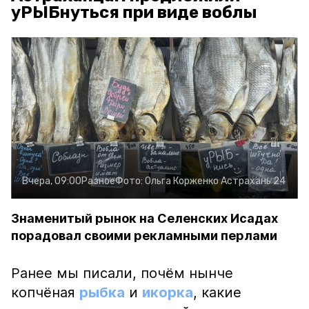
уРЫБнуться при виде воблы
Вчера, 09:00
Разное
Фото:
Ольга Корженко
Астрахань 24
Знаменитый рынок на Селенских Исадах
порадовал своими рекламными перлами
Ранее мы писали, почём нынче
копчёная
рыбка
и
икорка
, какие