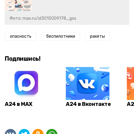
Фото: max.ru/id3015009178_gos
опасность
беспилотники
ракеты
Подпишись!
А24 в MAX
А24 в Вконтакте
А2