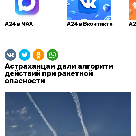
А24 в MAX
А24 в Вконтакте
А2
Астраханцам дали алгоритм
действий при ракетной
опасности