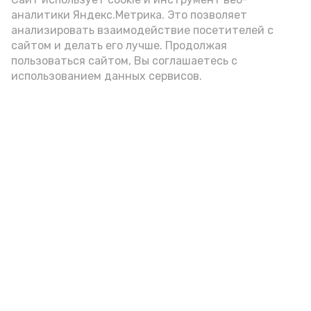
аналитики Яндекс.Метрика. Это позволяет
анализировать взаимодействие посетителей с
А24 в MAX
А24 в Вконтакте
А2
сайтом и делать его лучше. Продолжая
пользоваться сайтом, Вы соглашаетесь с
использованием данных сервисов.
Для жителей Нариманова
организовали
конкурсно‑игровую программу
«Поляна игр»