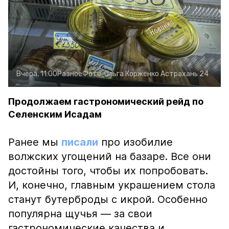
Вчера, 11:00
Разное
Фото:
Ольга Корженко
Астрахань 24
Продолжаем гастрономический рейд по
Селенским Исадам
Ранее мы
писали
про изобилие
волжских угощений на базаре. Все они
достойны того, чтобы их попробовать.
И, конечно, главным украшением стола
станут бутерброды с икрой. Особенно
популярна щучья — за свои
гастрономические качества и