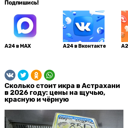
Подпишись!
А24 в MAX
А24 в Вконтакте
А2
Сколько стоит икра в Астрахани
в 2026 году: цены на щучью,
красную и чёрную