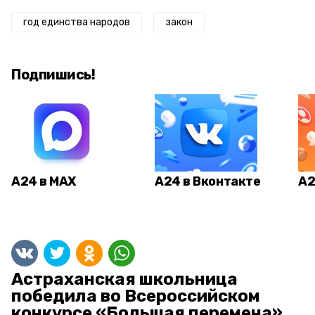
год единства народов
закон
Подпишись!
А24 в MAX
А24 в Вконтакте
А2
Астраханская школьница
победила во Всероссийском
конкурсе «Большая перемена»