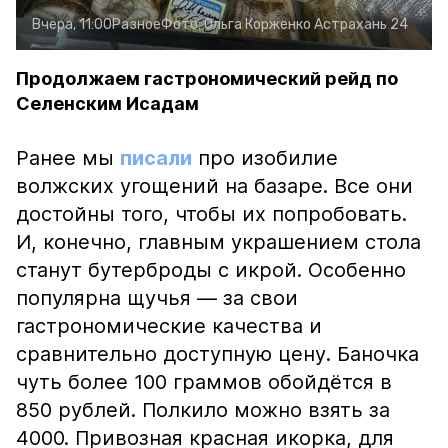
Вчера, 11:00
Разное
Фото:
Ольга Корженко
Астрахань 24
Продолжаем гастрономический рейд по
Селенским Исадам
Ранее мы
писали
про изобилие
волжских угощений на базаре. Все они
достойны того, чтобы их попробовать.
И, конечно, главным украшением стола
станут бутерброды с икрой. Особенно
популярна щучья — за свои
гастрономические качества и
сравнительно доступную цену. Баночка
чуть более 100 граммов обойдётся в
850 рублей. Полкило можно взять за
4000. Привозная красная икорка, для