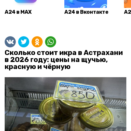
А24 в MAX
А24 в Вконтакте
А2
Сколько стоит икра в Астрахани
в 2026 году: цены на щучью,
красную и чёрную