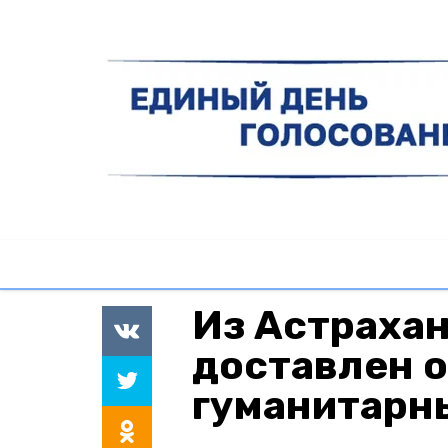
Из Астраха
доставлен 
гуманитарн