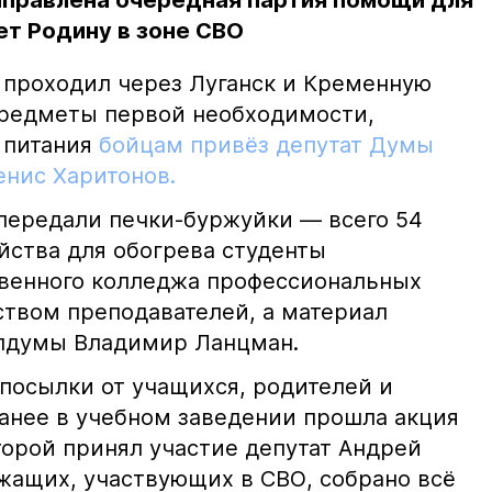
аправлена очередная партия помощи для
ет Родину в зоне СВО
 проходил через Луганск и Кременную
предметы первой необходимости,
 питания
бойцам привёз депутат Думы
енис Харитонов.
 передали печки-буржуйки — всего 54
йства для обогрева студенты
твенного колледжа профессиональных
ством преподавателей, а материал
блдумы Владимир Ланцман.
посылки от учащихся, родителей и
Ранее в учебном заведении прошла акция
торой принял участие депутат Андрей
жащих, участвующих в СВО, собрано всё