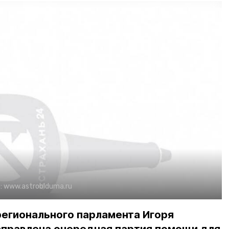
:
www.astroblduma.ru
регионального парламента Игоря