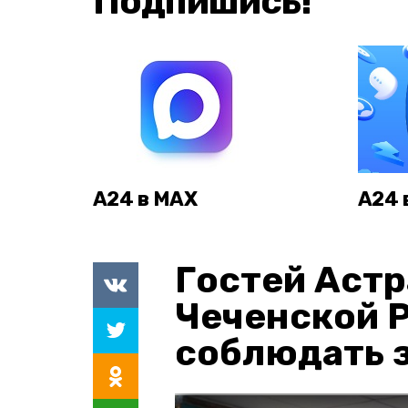
Подпишись!
А24 в MAX
А24 
Гостей Астр
Чеченской 
соблюдать з